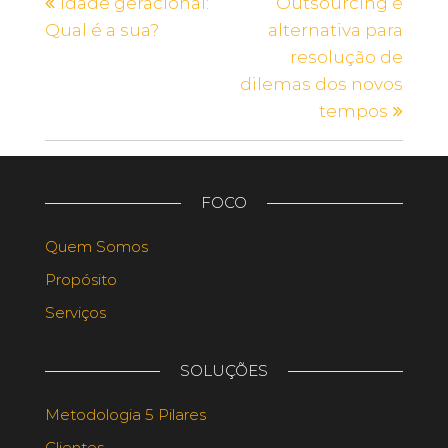
Idade geracional:
Outsourcing é
Qual é a sua?
alternativa para
resolução de
dilemas dos novos
tempos
FOCO
Quem Somos
Propósito
Serviços
SOLUÇÕES
Metodologia 5 Pilares
Clientes