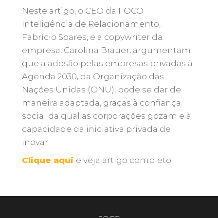
Neste artigo, o CEO da FOCO
Inteligência de Relacionamento,
Fabrício Soares, e a copywriter da
empresa, Carolina Brauer, argumentam
que a adesão pelas empresas privadas à
Agenda 2030, da Organização das
Nações Unidas (ONU), pode se dar de
maneira adaptada, graças à confiança
social da qual as corporações gozam e à
capacidade da iniciativa privada de
inovar.
Clique aqui
e veja artigo completo.