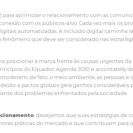
l (IA) para aprimorar o relacionamento com as comunid
 de conexão com os públicos-alvo. Cada vez mais os
igitais automatizadas. A inclusão digital caminha 
fenômeno que deve ser considerado nas estratégi
para posicionar a marca frente às causas urgentes d
Princípios do Equador, Agenda 2030 e
accontability
de
considerem, de fato, o meio ambiente, as pessoas e
 adesão a pactos globais gera ganhos consideráveis 
iante dos problemas enfrentados pela sociedade.
lacionamento
, desejamos que suas estratégias de
ores práticas do mercado e que contribuam para o