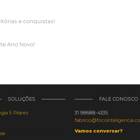
itórias e conquistas!
nte Ano Novo!
SOLUÇÕES
FALE CONOSCO
ia 5 Pilares
31 98688-4335
fabricio@focointeligencia.c
Vamos conversar?
se