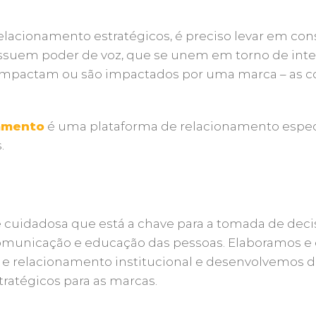
acionamento estratégicos, é preciso levar em consi
ssuem poder de voz, que se unem em torno de int
 e impactam ou são impactados por uma marca – as
namento
é uma plataforma de relacionamento espec
s.
 e cuidadosa que está a chave para a tomada de de
comunicação e educação das pessoas. Elaboramos 
 e relacionamento institucional e desenvolvemos di
ratégicos para as marcas.