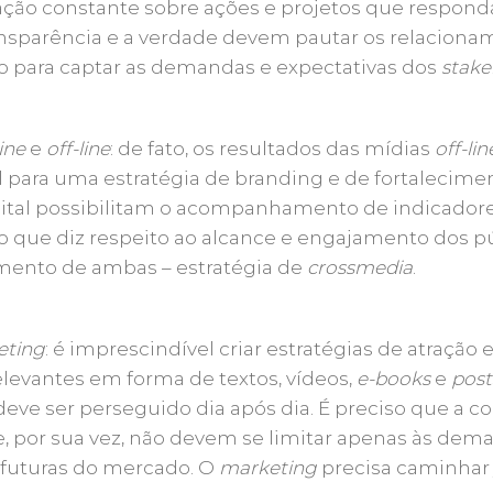
ção constante sobre ações e projetos que respond
nsparência e a verdade devem pautar os relacioname
o para captar as demandas e expectativas dos
stake
ine
e
off-line
: de fato, os resultados das mídias
off-lin
 para uma estratégia de branding e de fortalecime
gital possibilitam o acompanhamento de indicado
no que diz respeito ao alcance e engajamento dos p
mento de ambas – estratégia de
crossmedia
.
eting
: é imprescindível criar estratégias de atração
elevantes em forma de textos, vídeos,
e-books
e
post
deve ser perseguido dia após dia. É preciso que a 
e, por sua vez, não devem se limitar apenas às dem
 futuras do mercado. O
marketing
precisa caminhar 