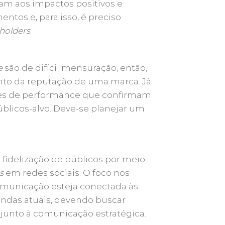
am aos impactos positivos e
ntos e, para isso, é preciso
holders
.
e
são de difícil mensuração, então,
nto da reputação de uma marca. Já
res de performance que confirmam
úblicos-alvo. Deve-se planejar um
 e fidelização de públicos por meio
s
em redes sociais. O foco nos
comunicação esteja conectada às
andas atuais, devendo buscar
junto à comunicação estratégica.