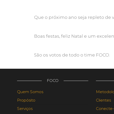
Que o próximo ano seja repleto de v
Boas festas, feliz Natal e um excele
São os votos de todo o time FOCO.
FOCO
Quem Somos
Metodolog
Propósito
Clientes
Serviços
Conecte-