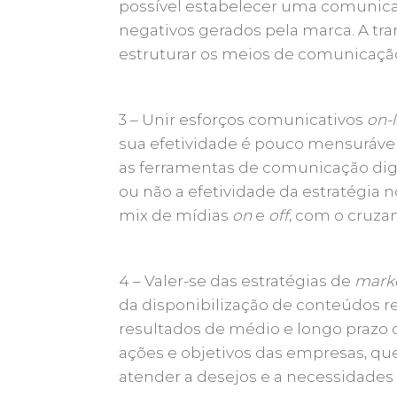
possível estabelecer uma comunica
negativos gerados pela marca. A tra
estruturar os meios de comunicaçã
3 – Unir esforços comunicativos
on-l
sua efetividade é pouco mensurável
as ferramentas de comunicação di
ou não a efetividade da estratégia 
mix de mídias
on
e
off
, com o cruza
4 – Valer-se das estratégias de
mark
da disponibilização de conteúdos r
resultados de médio e longo prazo 
ações e objetivos das empresas, qu
atender a desejos e a necessidades