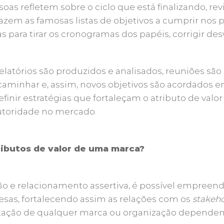
oas refletem sobre o ciclo que está finalizando, re
azem as famosas listas de objetivos a cumprir nos p
s para tirar os cronogramas dos papéis, corrigir des
elatórios são produzidos e analisados, reuniões são
aminhar e, assim, novos objetivos são acordados en
efinir estratégias que fortaleçam o atributo de valor
utoridade no mercado.
ributos de valor de uma marca?
 e relacionamento assertiva, é possível empreend
sas, fortalecendo assim as relações com os
stakeho
putação de qualquer marca ou organização dependem